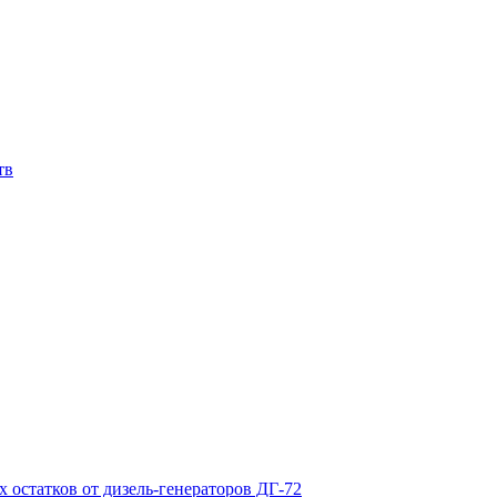
тв
х остатков от дизель-генераторов ДГ-72