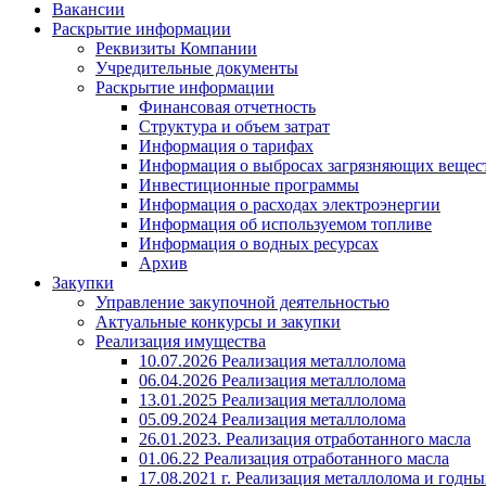
Вакансии
Раскрытие информации
Реквизиты Компании
Учредительные документы
Раскрытие информации
Финансовая отчетность
Структура и объем затрат
Информация о тарифах
Информация о выбросах загрязняющих вещес
Инвестиционные программы
Информация о расходах электроэнергии
Информация об используемом топливе
Информация о водных ресурсах
Архив
Закупки
Управление закупочной деятельностью
Актуальные конкурсы и закупки
Реализация имущества
10.07.2026 Реализация металлолома
06.04.2026 Реализация металлолома
13.01.2025 Реализация металлолома
05.09.2024 Реализация металлолома
26.01.2023. Реализация отработанного масла
01.06.22 Реализация отработанного масла
17.08.2021 г. Реализация металлолома и годны