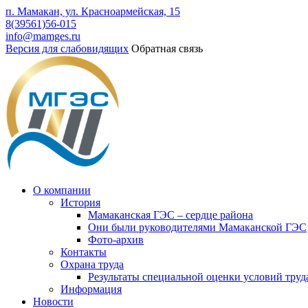
п. Мамакан, ул. Красноармейская, 15
8(39561)56-015
info@mamges.ru
Версия для слабовидящих
Обратная связь
О компании
История
Мамаканская ГЭС – сердце района
Они были руководителями Мамаканской ГЭС
Фото-архив
Контакты
Охрана труда
Результаты специальной оценки условий труд
Информация
Новости