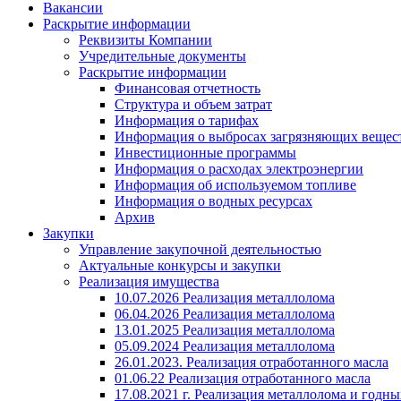
Вакансии
Раскрытие информации
Реквизиты Компании
Учредительные документы
Раскрытие информации
Финансовая отчетность
Структура и объем затрат
Информация о тарифах
Информация о выбросах загрязняющих вещес
Инвестиционные программы
Информация о расходах электроэнергии
Информация об используемом топливе
Информация о водных ресурсах
Архив
Закупки
Управление закупочной деятельностью
Актуальные конкурсы и закупки
Реализация имущества
10.07.2026 Реализация металлолома
06.04.2026 Реализация металлолома
13.01.2025 Реализация металлолома
05.09.2024 Реализация металлолома
26.01.2023. Реализация отработанного масла
01.06.22 Реализация отработанного масла
17.08.2021 г. Реализация металлолома и годны