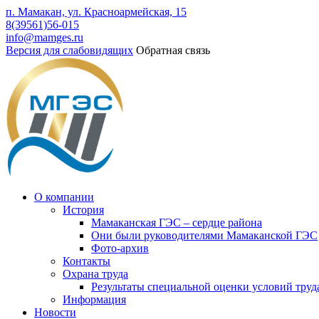
п. Мамакан, ул. Красноармейская, 15
8(39561)56-015
info@mamges.ru
Версия для слабовидящих
Обратная связь
О компании
История
Мамаканская ГЭС – сердце района
Они были руководителями Мамаканской ГЭС
Фото-архив
Контакты
Охрана труда
Результаты специальной оценки условий труд
Информация
Новости