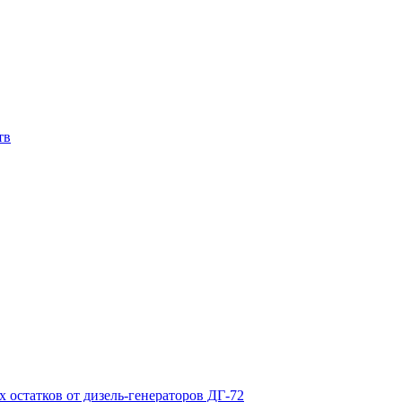
тв
х остатков от дизель-генераторов ДГ-72