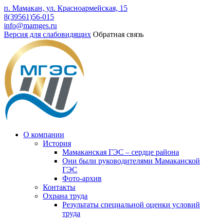
п. Мамакан, ул. Красноармейская, 15
8(39561)56-015
info@mamges.ru
Версия для слабовидящих
Обратная связь
О компании
История
Мамаканская ГЭС – сердце района
Они были руководителями Мамаканской
ГЭС
Фото-архив
Контакты
Охрана труда
Результаты специальной оценки условий
труда