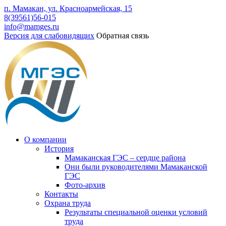
п. Мамакан, ул. Красноармейская, 15
8(39561)56-015
info@mamges.ru
Версия для слабовидящих
Обратная связь
О компании
История
Мамаканская ГЭС – сердце района
Они были руководителями Мамаканской
ГЭС
Фото-архив
Контакты
Охрана труда
Результаты специальной оценки условий
труда