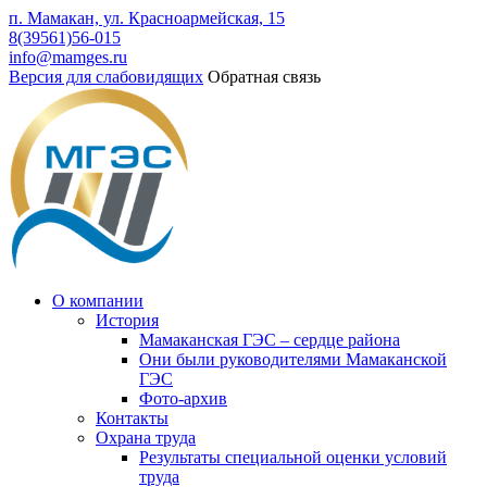
п. Мамакан, ул. Красноармейская, 15
8(39561)56-015
info@mamges.ru
Версия для слабовидящих
Обратная связь
О компании
История
Мамаканская ГЭС – сердце района
Они были руководителями Мамаканской
ГЭС
Фото-архив
Контакты
Охрана труда
Результаты специальной оценки условий
труда