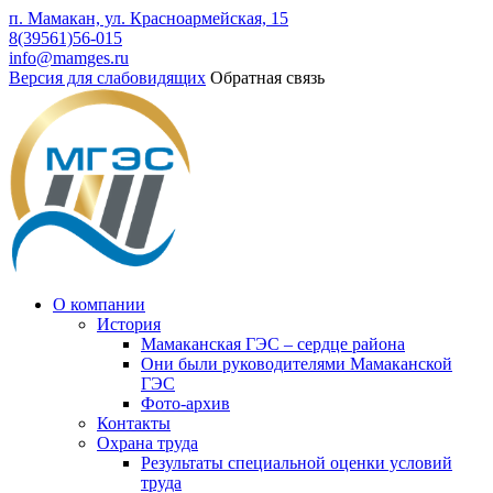
п. Мамакан, ул. Красноармейская, 15
8(39561)56-015
info@mamges.ru
Версия для слабовидящих
Обратная связь
О компании
История
Мамаканская ГЭС – сердце района
Они были руководителями Мамаканской
ГЭС
Фото-архив
Контакты
Охрана труда
Результаты специальной оценки условий
труда