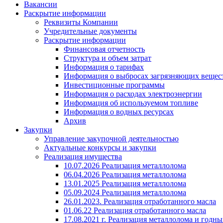
Вакансии
Раскрытие информации
Реквизиты Компании
Учредительные документы
Раскрытие информации
Финансовая отчетность
Структура и объем затрат
Информация о тарифах
Информация о выбросах загрязняющих вещес
Инвестиционные программы
Информация о расходах электроэнергии
Информация об используемом топливе
Информация о водных ресурсах
Архив
Закупки
Управление закупочной деятельностью
Актуальные конкурсы и закупки
Реализация имущества
10.07.2026 Реализация металлолома
06.04.2026 Реализация металлолома
13.01.2025 Реализация металлолома
05.09.2024 Реализация металлолома
26.01.2023. Реализация отработанного масла
01.06.22 Реализация отработанного масла
17.08.2021 г. Реализация металлолома и годны