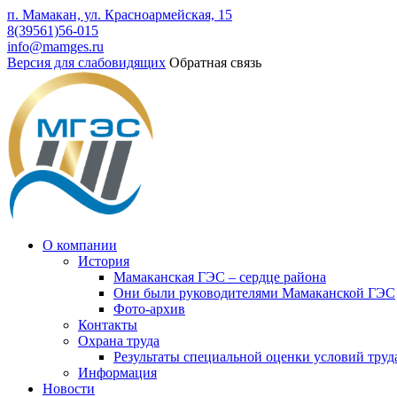
п. Мамакан, ул. Красноармейская, 15
8(39561)56-015
info@mamges.ru
Версия для слабовидящих
Обратная связь
О компании
История
Мамаканская ГЭС – сердце района
Они были руководителями Мамаканской ГЭС
Фото-архив
Контакты
Охрана труда
Результаты специальной оценки условий труд
Информация
Новости