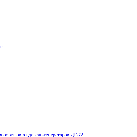
тв
х остатков от дизель-генераторов ДГ-72