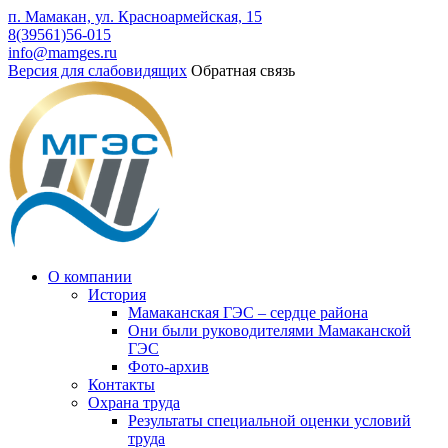
п. Мамакан, ул. Красноармейская, 15
8(39561)56-015
info@mamges.ru
Версия для слабовидящих
Обратная связь
О компании
История
Мамаканская ГЭС – сердце района
Они были руководителями Мамаканской
ГЭС
Фото-архив
Контакты
Охрана труда
Результаты специальной оценки условий
труда