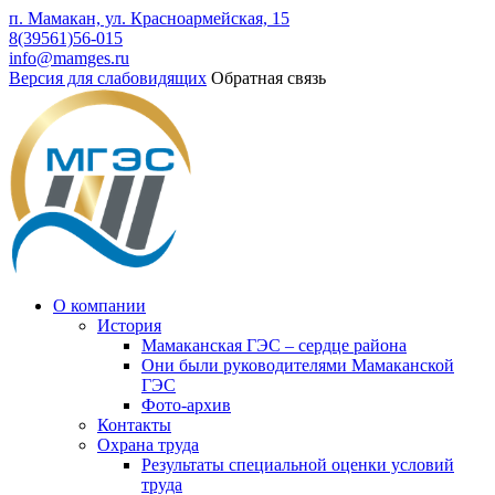
п. Мамакан, ул. Красноармейская, 15
8(39561)56-015
info@mamges.ru
Версия для слабовидящих
Обратная связь
О компании
История
Мамаканская ГЭС – сердце района
Они были руководителями Мамаканской
ГЭС
Фото-архив
Контакты
Охрана труда
Результаты специальной оценки условий
труда