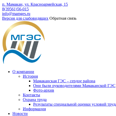
п. Мамакан, ул. Красноармейская, 15
8(39561)56-015
info@mamges.ru
Версия для слабовидящих
Обратная связь
О компании
История
Мамаканская ГЭС – сердце района
Они были руководителями Мамаканской ГЭС
Фото-архив
Контакты
Охрана труда
Результаты специальной оценки условий труд
Информация
Новости