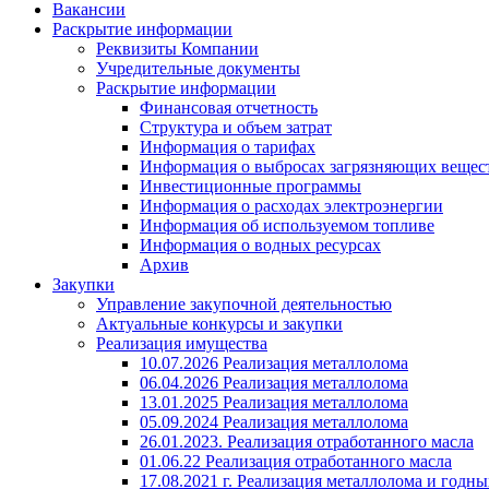
Вакансии
Раскрытие информации
Реквизиты Компании
Учредительные документы
Раскрытие информации
Финансовая отчетность
Структура и объем затрат
Информация о тарифах
Информация о выбросах загрязняющих вещес
Инвестиционные программы
Информация о расходах электроэнергии
Информация об используемом топливе
Информация о водных ресурсах
Архив
Закупки
Управление закупочной деятельностью
Актуальные конкурсы и закупки
Реализация имущества
10.07.2026 Реализация металлолома
06.04.2026 Реализация металлолома
13.01.2025 Реализация металлолома
05.09.2024 Реализация металлолома
26.01.2023. Реализация отработанного масла
01.06.22 Реализация отработанного масла
17.08.2021 г. Реализация металлолома и годны