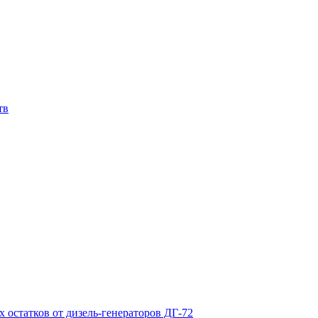
тв
х остатков от дизель-генераторов ДГ-72