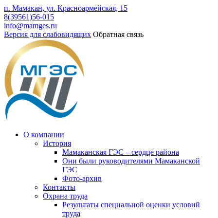
п. Мамакан, ул. Красноармейская, 15
8(39561)56-015
info@mamges.ru
Версия для слабовидящих
Обратная связь
О компании
История
Мамаканская ГЭС – сердце района
Они были руководителями Мамаканской
ГЭС
Фото-архив
Контакты
Охрана труда
Результаты специальной оценки условий
труда