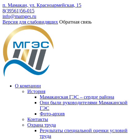
п. Мамакан, ул. Красноармейская, 15
8(39561)56-015
info@mamges.ru
Версия для слабовидящих
Обратная связь
О компании
История
Мамаканская ГЭС – сердце района
Они были руководителями Мамаканской
ГЭС
Фото-архив
Контакты
Охрана труда
Результаты специальной оценки условий
труда