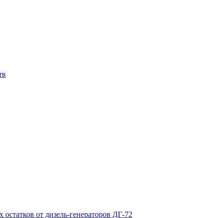
тв
х остатков от дизель-генераторов ДГ-72