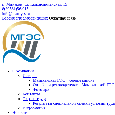
п. Мамакан, ул. Красноармейская, 15
8(39561)56-015
info@mamges.ru
Версия для слабовидящих
Обратная связь
О компании
История
Мамаканская ГЭС – сердце района
Они были руководителями Мамаканской ГЭС
Фото-архив
Контакты
Охрана труда
Результаты специальной оценки условий труд
Информация
Новости