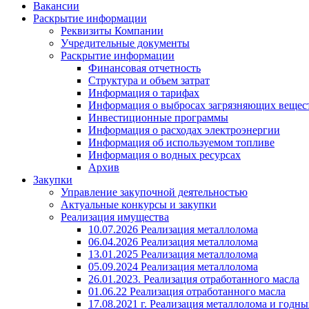
Вакансии
Раскрытие информации
Реквизиты Компании
Учредительные документы
Раскрытие информации
Финансовая отчетность
Структура и объем затрат
Информация о тарифах
Информация о выбросах загрязняющих вещес
Инвестиционные программы
Информация о расходах электроэнергии
Информация об используемом топливе
Информация о водных ресурсах
Архив
Закупки
Управление закупочной деятельностью
Актуальные конкурсы и закупки
Реализация имущества
10.07.2026 Реализация металлолома
06.04.2026 Реализация металлолома
13.01.2025 Реализация металлолома
05.09.2024 Реализация металлолома
26.01.2023. Реализация отработанного масла
01.06.22 Реализация отработанного масла
17.08.2021 г. Реализация металлолома и годны