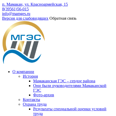
п. Мамакан, ул. Красноармейская, 15
8(39561)56-015
info@mamges.ru
Версия для слабовидящих
Обратная связь
О компании
История
Мамаканская ГЭС – сердце района
Они были руководителями Мамаканской
ГЭС
Фото-архив
Контакты
Охрана труда
Результаты специальной оценки условий
труда