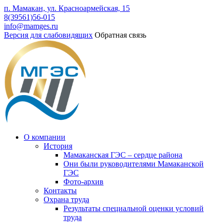
п. Мамакан, ул. Красноармейская, 15
8(39561)56-015
info@mamges.ru
Версия для слабовидящих
Обратная связь
О компании
История
Мамаканская ГЭС – сердце района
Они были руководителями Мамаканской
ГЭС
Фото-архив
Контакты
Охрана труда
Результаты специальной оценки условий
труда