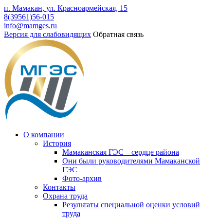
п. Мамакан, ул. Красноармейская, 15
8(39561)56-015
info@mamges.ru
Версия для слабовидящих
Обратная связь
О компании
История
Мамаканская ГЭС – сердце района
Они были руководителями Мамаканской
ГЭС
Фото-архив
Контакты
Охрана труда
Результаты специальной оценки условий
труда