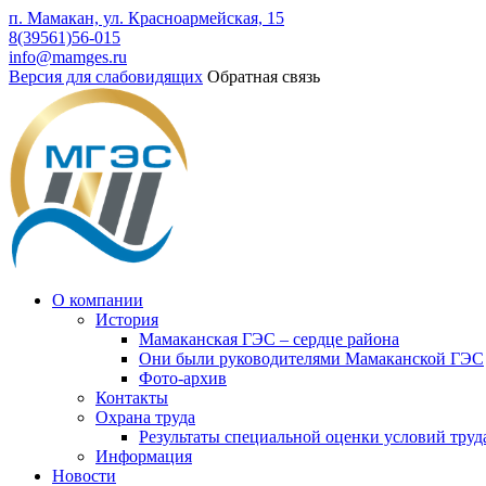
п. Мамакан, ул. Красноармейская, 15
8(39561)56-015
info@mamges.ru
Версия для слабовидящих
Обратная связь
О компании
История
Мамаканская ГЭС – сердце района
Они были руководителями Мамаканской ГЭС
Фото-архив
Контакты
Охрана труда
Результаты специальной оценки условий труд
Информация
Новости