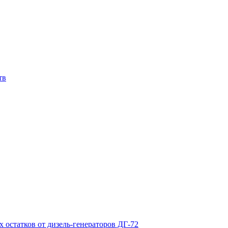
тв
х остатков от дизель-генераторов ДГ-72