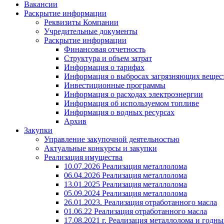
Вакансии
Раскрытие информации
Реквизиты Компании
Учредительные документы
Раскрытие информации
Финансовая отчетность
Структура и объем затрат
Информация о тарифах
Информация о выбросах загрязняющих вещес
Инвестиционные программы
Информация о расходах электроэнергии
Информация об используемом топливе
Информация о водных ресурсах
Архив
Закупки
Управление закупочной деятельностью
Актуальные конкурсы и закупки
Реализация имущества
10.07.2026 Реализация металлолома
06.04.2026 Реализация металлолома
13.01.2025 Реализация металлолома
05.09.2024 Реализация металлолома
26.01.2023. Реализация отработанного масла
01.06.22 Реализация отработанного масла
17.08.2021 г. Реализация металлолома и годны