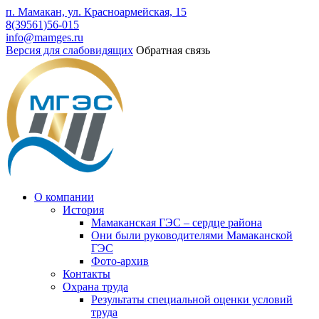
п. Мамакан, ул. Красноармейская, 15
8(39561)56-015
info@mamges.ru
Версия для слабовидящих
Обратная связь
О компании
История
Мамаканская ГЭС – сердце района
Они были руководителями Мамаканской
ГЭС
Фото-архив
Контакты
Охрана труда
Результаты специальной оценки условий
труда