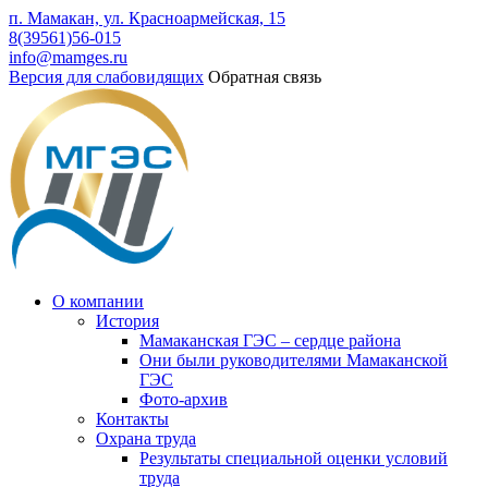
п. Мамакан, ул. Красноармейская, 15
8(39561)56-015
info@mamges.ru
Версия для слабовидящих
Обратная связь
О компании
История
Мамаканская ГЭС – сердце района
Они были руководителями Мамаканской
ГЭС
Фото-архив
Контакты
Охрана труда
Результаты специальной оценки условий
труда