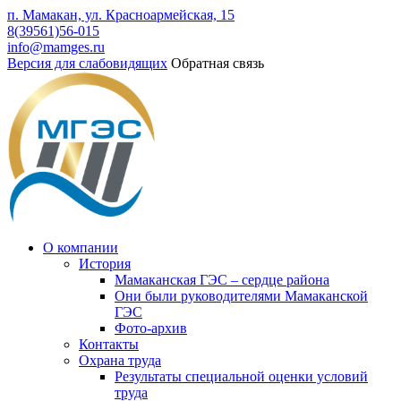
п. Мамакан, ул. Красноармейская, 15
8(39561)56-015
info@mamges.ru
Версия для слабовидящих
Обратная связь
О компании
История
Мамаканская ГЭС – сердце района
Они были руководителями Мамаканской
ГЭС
Фото-архив
Контакты
Охрана труда
Результаты специальной оценки условий
труда