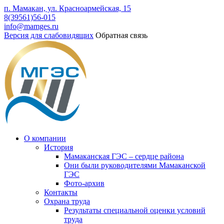
п. Мамакан, ул. Красноармейская, 15
8(39561)56-015
info@mamges.ru
Версия для слабовидящих
Обратная связь
О компании
История
Мамаканская ГЭС – сердце района
Они были руководителями Мамаканской
ГЭС
Фото-архив
Контакты
Охрана труда
Результаты специальной оценки условий
труда