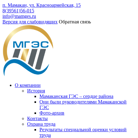
п. Мамакан, ул. Красноармейская, 15
8(39561)56-015
info@mamges.ru
Версия для слабовидящих
Обратная связь
О компании
История
Мамаканская ГЭС – сердце района
Они были руководителями Мамаканской
ГЭС
Фото-архив
Контакты
Охрана труда
Результаты специальной оценки условий
труда