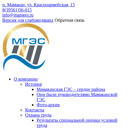
п. Мамакан, ул. Красноармейская, 15
8(39561)56-015
info@mamges.ru
Версия для слабовидящих
Обратная связь
О компании
История
Мамаканская ГЭС – сердце района
Они были руководителями Мамаканской
ГЭС
Фото-архив
Контакты
Охрана труда
Результаты специальной оценки условий
труда