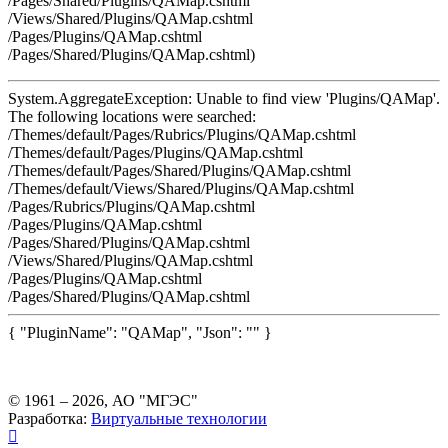
/Pages/Shared/Plugins/QAMap.cshtml
/Views/Shared/Plugins/QAMap.cshtml
/Pages/Plugins/QAMap.cshtml
/Pages/Shared/Plugins/QAMap.cshtml)
System.AggregateException: Unable to find view 'Plugins/QAMap'.
The following locations were searched:
/Themes/default/Pages/Rubrics/Plugins/QAMap.cshtml
/Themes/default/Pages/Plugins/QAMap.cshtml
/Themes/default/Pages/Shared/Plugins/QAMap.cshtml
/Themes/default/Views/Shared/Plugins/QAMap.cshtml
/Pages/Rubrics/Plugins/QAMap.cshtml
/Pages/Plugins/QAMap.cshtml
/Pages/Shared/Plugins/QAMap.cshtml
/Views/Shared/Plugins/QAMap.cshtml
/Pages/Plugins/QAMap.cshtml
/Pages/Shared/Plugins/QAMap.cshtml
{ "PluginName": "QAMap", "Json": "" }
© 1961 –
2026
, АО "МГЭС"
Разработка:
Виртуальные технологии