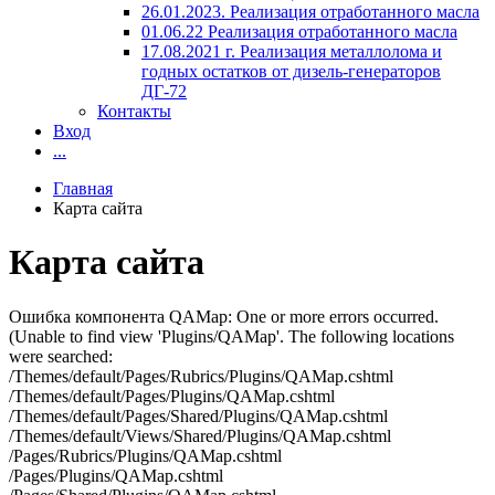
26.01.2023. Реализация отработанного масла
01.06.22 Реализация отработанного масла
17.08.2021 г. Реализация металлолома и
годных остатков от дизель-генераторов
ДГ-72
Контакты
Вход
...
Главная
Карта сайта
Карта сайта
Ошибка компонента QAMap: One or more errors occurred.
(Unable to find view 'Plugins/QAMap'. The following locations
were searched:
/Themes/default/Pages/Rubrics/Plugins/QAMap.cshtml
/Themes/default/Pages/Plugins/QAMap.cshtml
/Themes/default/Pages/Shared/Plugins/QAMap.cshtml
/Themes/default/Views/Shared/Plugins/QAMap.cshtml
/Pages/Rubrics/Plugins/QAMap.cshtml
/Pages/Plugins/QAMap.cshtml