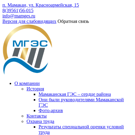
п. Мамакан, ул. Красноармейская, 15
8(39561)56-015
info@mamges.ru
Версия для слабовидящих
Обратная связь
О компании
История
Мамаканская ГЭС – сердце района
Они были руководителями Мамаканской
ГЭС
Фото-архив
Контакты
Охрана труда
Результаты специальной оценки условий
труда