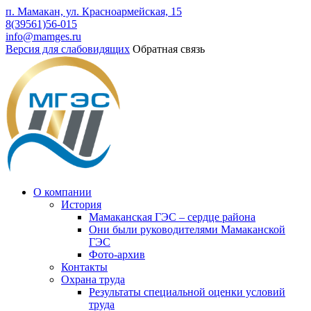
п. Мамакан, ул. Красноармейская, 15
8(39561)56-015
info@mamges.ru
Версия для слабовидящих
Обратная связь
О компании
История
Мамаканская ГЭС – сердце района
Они были руководителями Мамаканской
ГЭС
Фото-архив
Контакты
Охрана труда
Результаты специальной оценки условий
труда