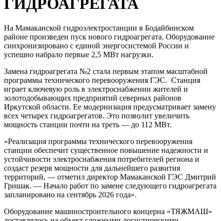
ГИДРОАГРЕГАТА
На Мамаканской гидроэлектростанции в Бодайбинском
районе произведен пуск нового гидроагрегата. Оборудование
синхронизировано с единой энергосистемой России и
успешно набрало первые 2,5 МВт нагрузки.
Замена гидроагрегата №2 стала первым этапом масштабной
программы технического перевооружения ГЭС. Станция
играет ключевую роль в электроснабжении жителей и
золотодобывающих предприятий северных районов
Иркутской области. Ее модернизация предусматривает замену
всех четырех гидроагрегатов. Это позволит увеличить
мощность станции почти на треть — до 112 МВт.
«Реализация программы технического перевооружения
станции обеспечит существенное повышение надежности и
устойчивости электроснабжения потребителей региона и
создаст резерв мощности для дальнейшего развития
территорий, — отметил директор Мамаканской ГЭС Дмитрий
Гришак. — Начало работ по замене следующего гидроагрегата
запланировано на сентябрь 2026 года».
Оборудование машиностроительного концерна «ТЯЖМАШ»
доставлялось на объект сложными логистическими