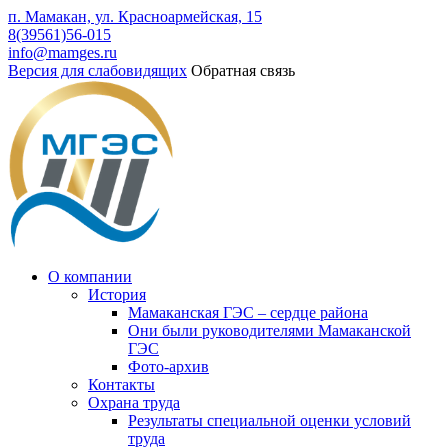
п. Мамакан, ул. Красноармейская, 15
8(39561)56-015
info@mamges.ru
Версия для слабовидящих
Обратная связь
О компании
История
Мамаканская ГЭС – сердце района
Они были руководителями Мамаканской
ГЭС
Фото-архив
Контакты
Охрана труда
Результаты специальной оценки условий
труда